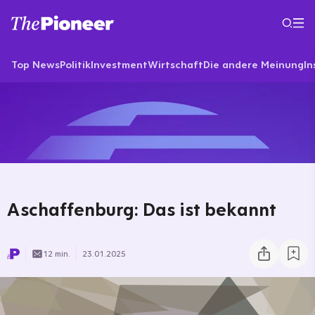
Top News
Politik
Investment
Wirtschaft
Die andere Meinung
In
Aschaffenburg: Das ist bekannt
12 min.
23.01.2025