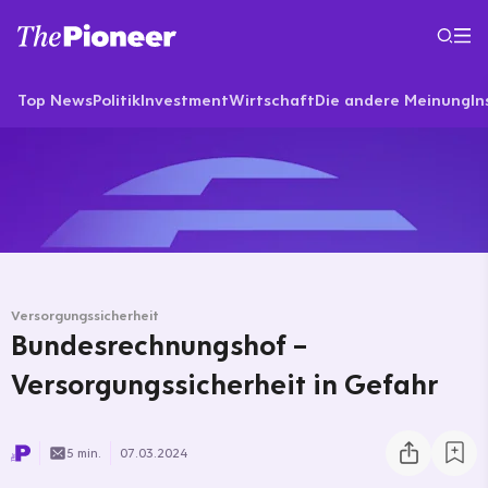
Top News
Politik
Investment
Wirtschaft
Die andere Meinung
In
Versorgungssicherheit
Bundesrechnungshof –
Versorgungssicherheit in Gefahr
5 min.
07.03.2024