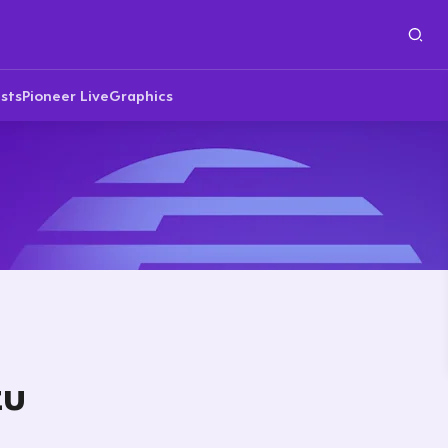
sts
Pioneer Live
Graphics
zu