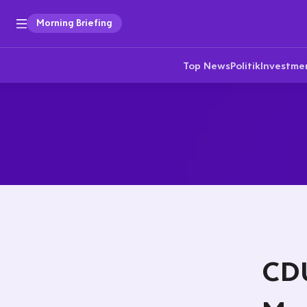
Morning Briefing
Top News
Politik
Investme
CDU