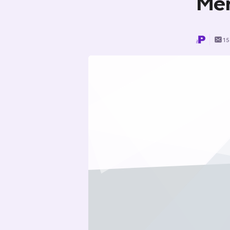
Me
15