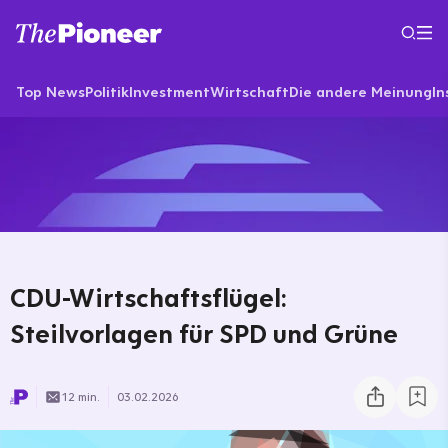
Top News
Politik
Investment
Wirtschaft
Die andere Meinung
In
CDU-Wirtschaftsflügel:
Steilvorlagen für SPD und Grüne
12 min.
03.02.2026