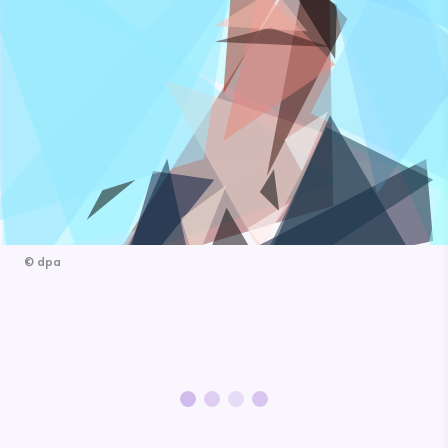
©
dpa