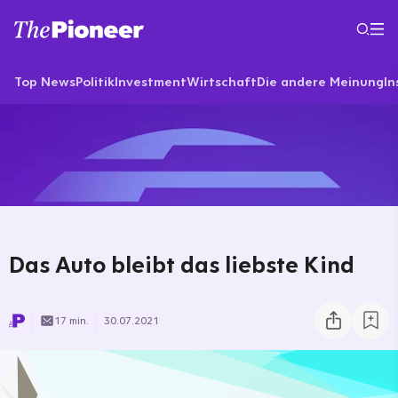
Top News
Politik
Investment
Wirtschaft
Die andere Meinung
In
Das Auto bleibt das liebste Kind
17 min.
30.07.2021