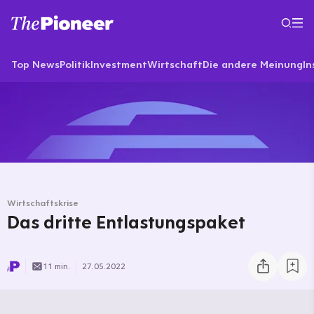
Top News
Politik
Investment
Wirtschaft
Die andere Meinung
In
Wirtschaftskrise
Das dritte Entlastungspaket
11 min.
27.05.2022