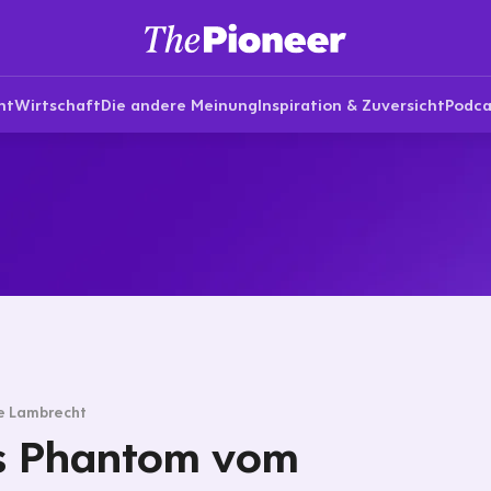
nt
Wirtschaft
Die andere Meinung
Inspiration & Zuversicht
Podca
e Lambrecht
s Phantom vom