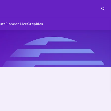
sts
Pioneer Live
Graphics