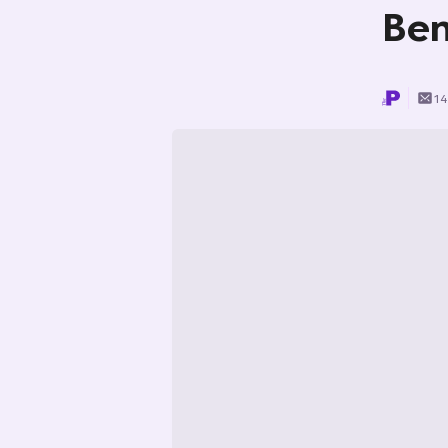
Ben
14