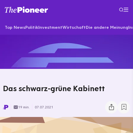
Top News
Politik
Investment
Wirtschaft
Die andere Meinung
In
Das schwarz-grüne Kabinett
19 min.
07.07.2021