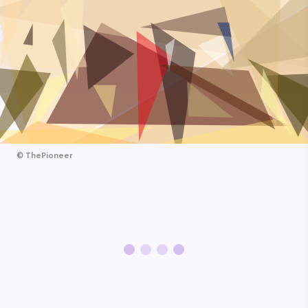
©
ThePioneer