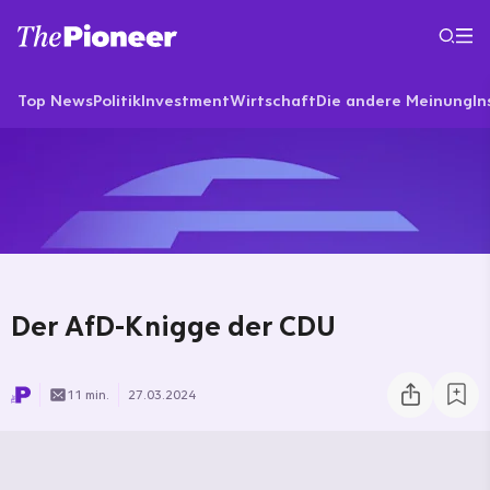
Top News
Politik
Investment
Wirtschaft
Die andere Meinung
In
Der AfD-Knigge der CDU
11 min.
27.03.2024