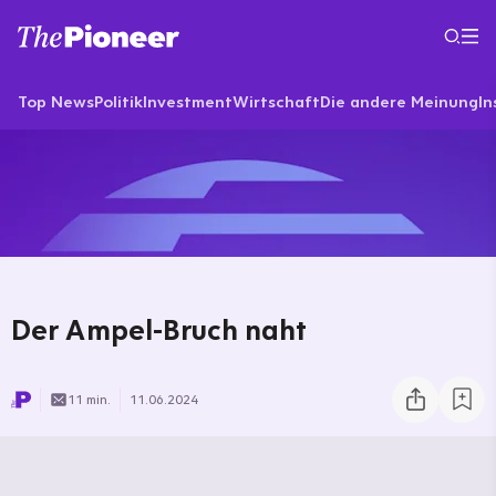
Top News
Politik
Investment
Wirtschaft
Die andere Meinung
In
Der Ampel-Bruch naht
11 min.
11.06.2024