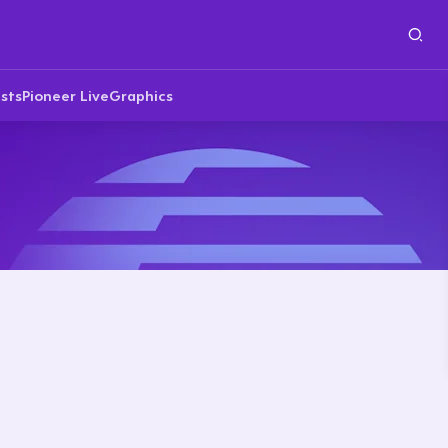
sts
Pioneer Live
Graphics