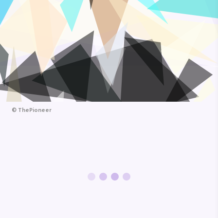
©
ThePioneer