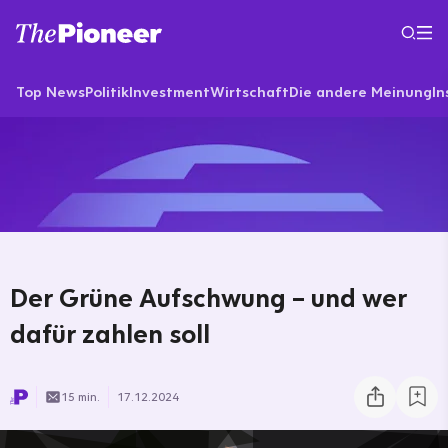
Top News
Politik
Investment
Wirtschaft
Die andere Meinung
In
Der Grüne Aufschwung – und wer
dafür zahlen soll
15 min.
17.12.2024