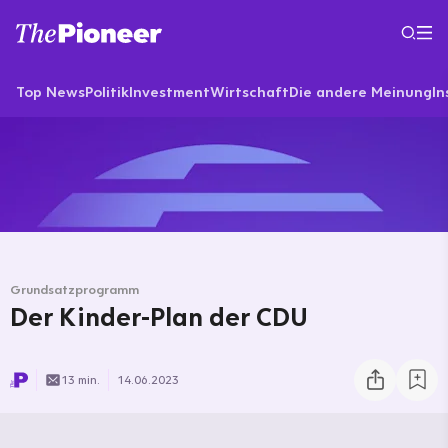
Top News
Politik
Investment
Wirtschaft
Die andere Meinung
In
Grundsatzprogramm
Der Kinder-Plan der CDU
13 min.
14.06.2023