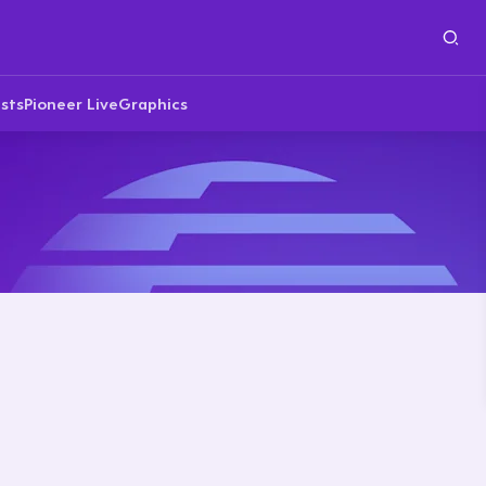
sts
Pioneer Live
Graphics