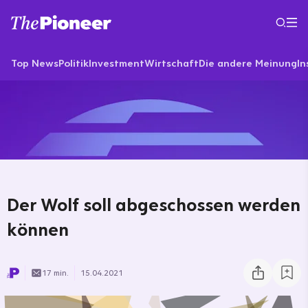
Top News
Politik
Investment
Wirtschaft
Die andere Meinung
In
Der Wolf soll abgeschossen werden
können
17 min.
15.04.2021