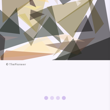
©
ThePioneer