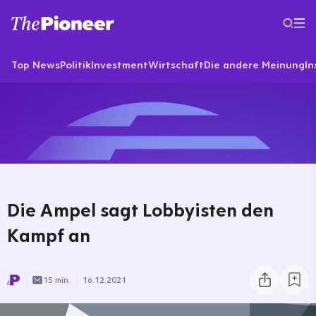
Top News
Politik
Investment
Wirtschaft
Die andere Meinung
In
Die Ampel sagt Lobbyisten den
Kampf an
15 min.
16.12.2021