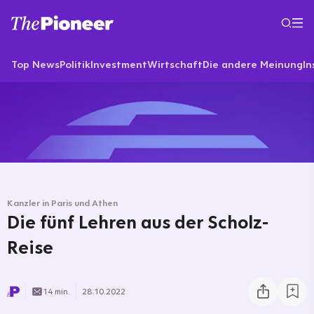
Top News
Politik
Investment
Wirtschaft
Die andere Meinung
In
Kanzler in Paris und Athen
Die fünf Lehren aus der Scholz-
Reise
14 min.
28.10.2022