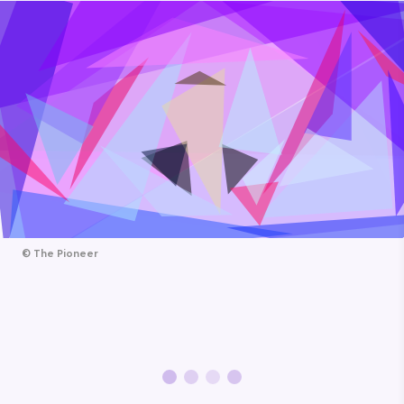
©
The Pioneer