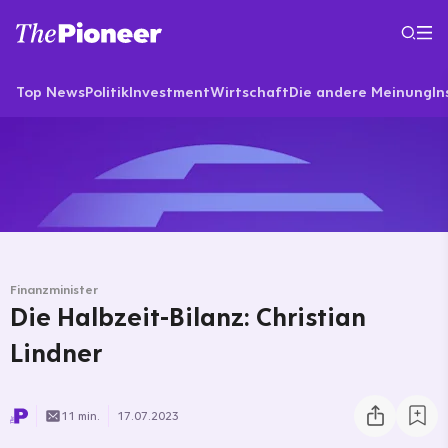
Top News
Politik
Investment
Wirtschaft
Die andere Meinung
In
Finanzminister
Die Halbzeit-Bilanz: Christian
Lindner
11 min.
17.07.2023