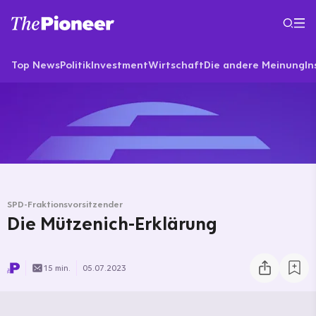
Top News
Politik
Investment
Wirtschaft
Die andere Meinung
In
SPD-Fraktionsvorsitzender
Die Mützenich-Erklärung
15 min.
05.07.2023