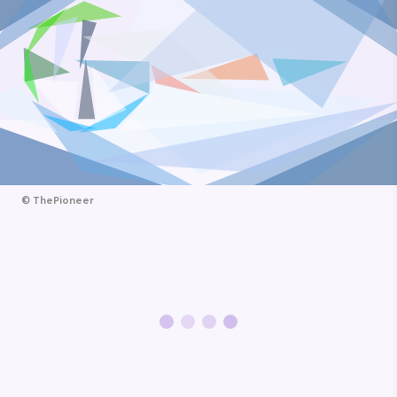
©
ThePioneer