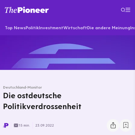
Top News
Politik
Investment
Wirtschaft
Die andere Meinung
In
Deutschland-Monitor
Die ostdeutsche
Politikverdrossenheit
15 min.
23.09.2022