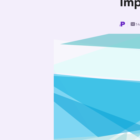
Im
14