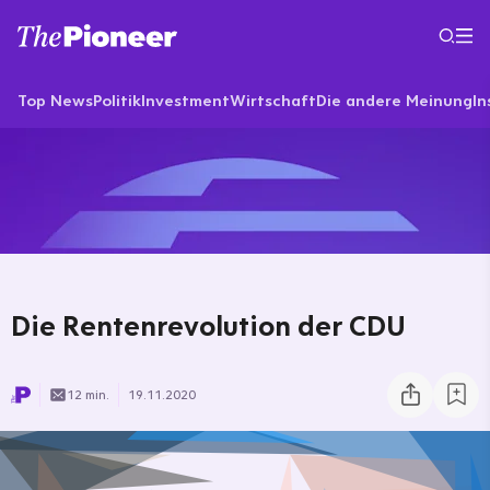
Top News
Politik
Investment
Wirtschaft
Die andere Meinung
In
Die Rentenrevolution der CDU
12 min.
19.11.2020