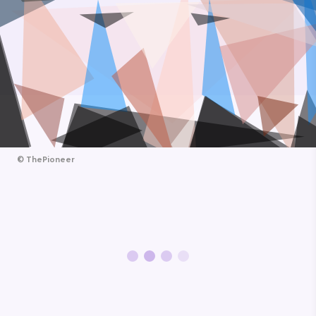
©
ThePioneer