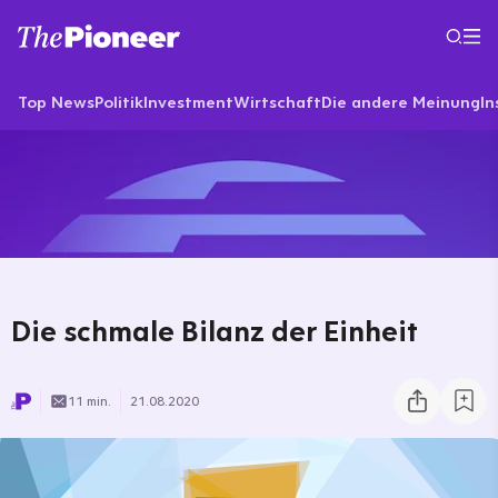
Top News
Politik
Investment
Wirtschaft
Die andere Meinung
In
Die schmale Bilanz der Einheit
11 min.
21.08.2020