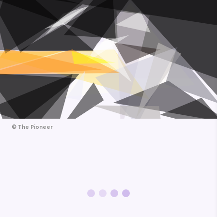
©
The Pioneer