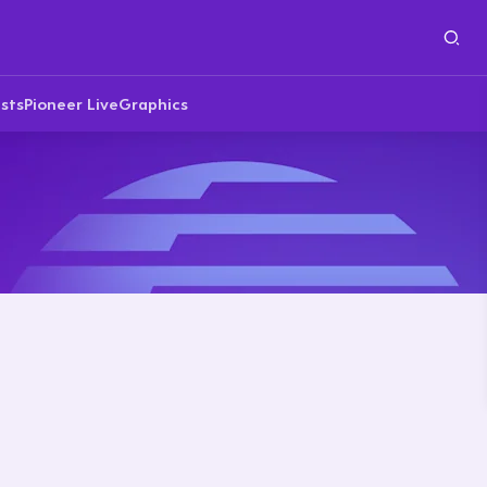
sts
Pioneer Live
Graphics