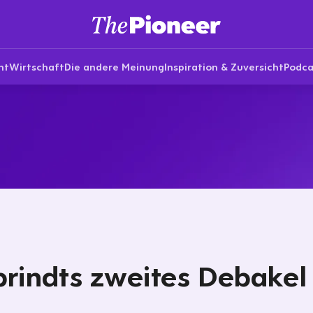
nt
Wirtschaft
Die andere Meinung
Inspiration & Zuversicht
Podca
rindts zweites Debakel