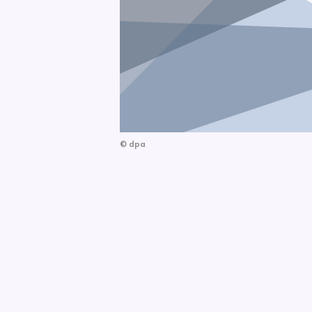
©
dpa