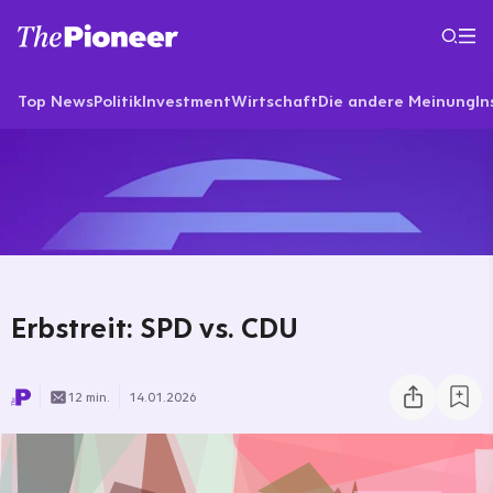
Top News
Politik
Investment
Wirtschaft
Die andere Meinung
In
Erbstreit: SPD vs. CDU
12 min.
14.01.2026