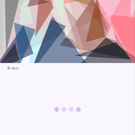
©
dpa