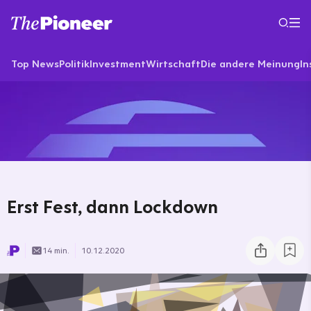
Top News
Politik
Investment
Wirtschaft
Die andere Meinung
In
Erst Fest, dann Lockdown
14 min.
10.12.2020