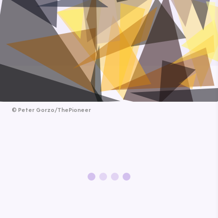
©
Peter Gorzo/ThePioneer