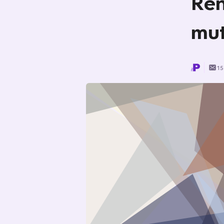
Ren
mut
15