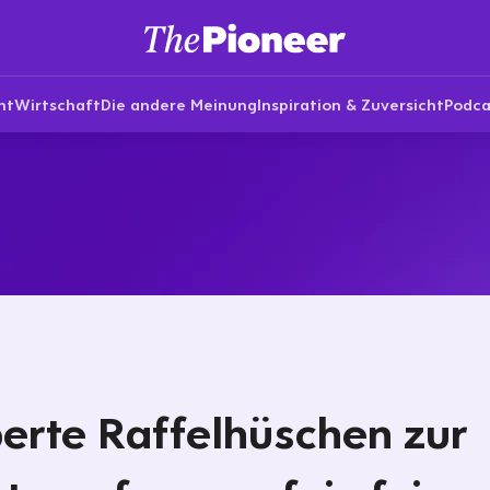
nt
Wirtschaft
Die andere Meinung
Inspiration & Zuversicht
Podca
erte Raffelhüschen zur