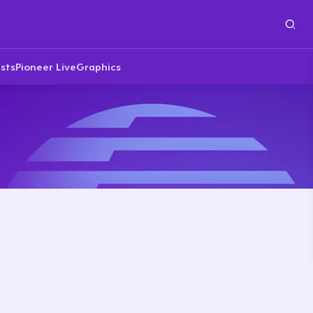
sts
Pioneer Live
Graphics