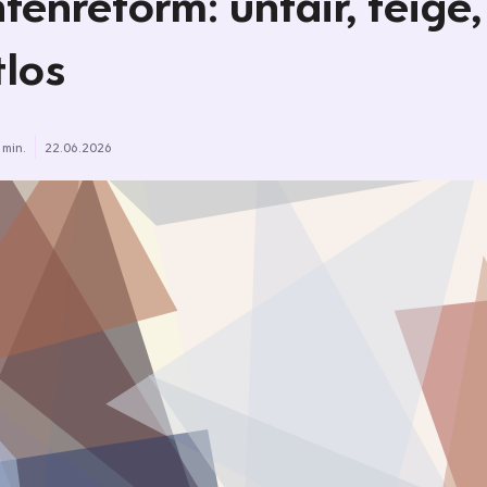
tenreform: unfair, feige,
los
 min.
22.06.2026