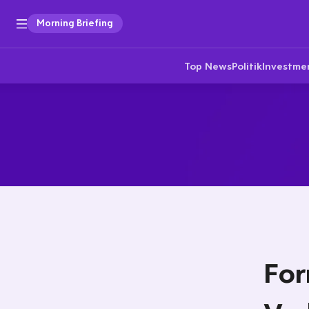
Morning Briefing
Top News
Politik
Investme
For