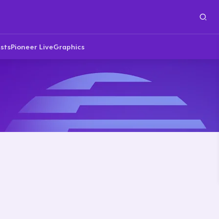
sts
Pioneer Live
Graphics