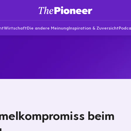
nt
Wirtschaft
Die andere Meinung
Inspiration & Zuversicht
Podca
melkompromiss beim