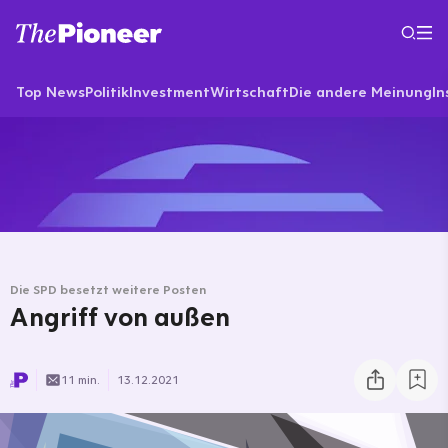
Top News
Politik
Investment
Wirtschaft
Die andere Meinung
In
Die SPD besetzt weitere Posten
Angriff von außen
11 min.
13.12.2021