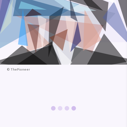
©
ThePioneer