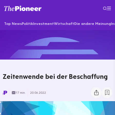
Top News
Politik
Investment
Wirtschaft
Die andere Meinung
In
Zeitenwende bei der Beschaffung
17 min.
20.06.2022