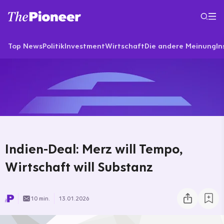
Top News
Politik
Investment
Wirtschaft
Die andere Meinung
In
Indien-Deal: Merz will Tempo,
Wirtschaft will Substanz
10 min.
13.01.2026