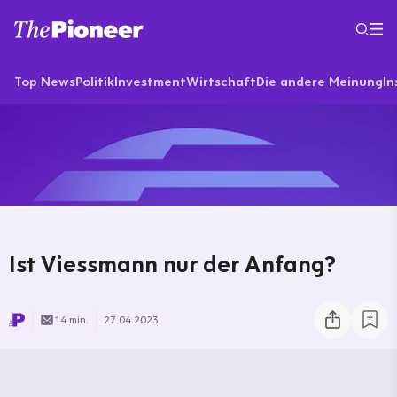
Top News
Politik
Investment
Wirtschaft
Die andere Meinung
In
Ist Viessmann nur der Anfang?
14 min.
27.04.2023