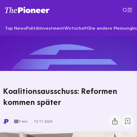
Top News
Politik
Investment
Wirtschaft
Die andere Meinung
In
Koalitionsausschuss: Reformen
kommen später
9 min.
13.11.2025