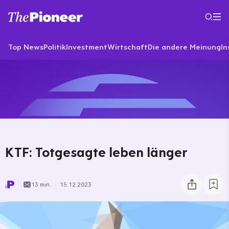
Top News
Politik
Investment
Wirtschaft
Die andere Meinung
In
KTF: Totgesagte leben länger
13 min.
15.12.2023