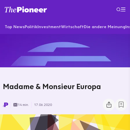
Top News
Politik
Investment
Wirtschaft
Die andere Meinung
In
Madame & Monsieur Europa
14 min.
17.06.2020