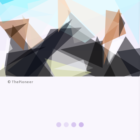
©
ThePioneer