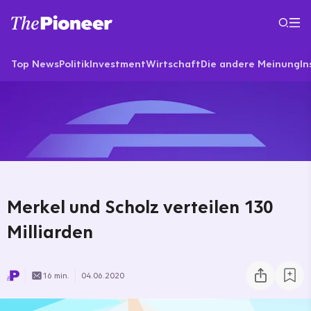
Top News
Politik
Investment
Wirtschaft
Die andere Meinung
In
Merkel und Scholz verteilen 130
Milliarden
16 min.
04.06.2020