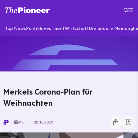
Top News
Politik
Investment
Wirtschaft
Die andere Meinung
In
Merkels Corona-Plan für
Weihnachten
9 min.
28.10.2020