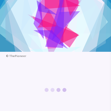
©
ThePioneer