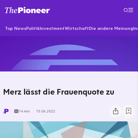
Top News
Politik
Investment
Wirtschaft
Die andere Meinung
In
Merz lässt die Frauenquote zu
14 min.
15.06.2022