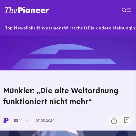
Top News
Politik
Investment
Wirtschaft
Die andere Meinung
In
Münkler: „Die alte Weltordnung
funktioniert nicht mehr“
11 min.
07.05.2024