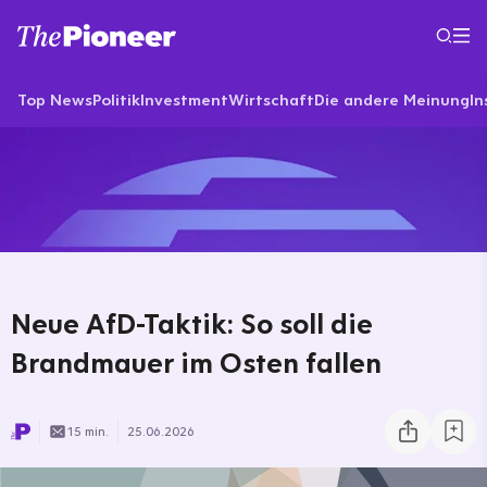
Top News
Politik
Investment
Wirtschaft
Die andere Meinung
In
Neue AfD-Taktik: So soll die
Brandmauer im Osten fallen
15 min.
25.06.2026