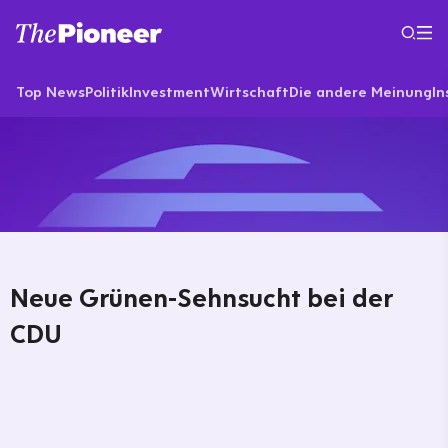
Top News
Politik
Investment
Wirtschaft
Die andere Meinung
In
Neue Grünen-Sehnsucht bei der
CDU