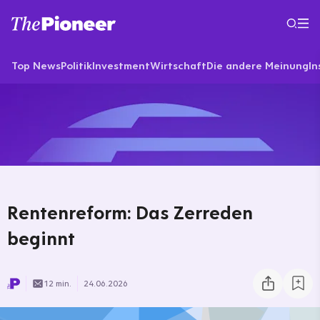
Top News
Politik
Investment
Wirtschaft
Die andere Meinung
In
Rentenreform: Das Zerreden
beginnt
12 min.
24.06.2026