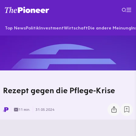
Top News
Politik
Investment
Wirtschaft
Die andere Meinung
In
Rezept gegen die Pflege-Krise
11 min.
31.05.2024