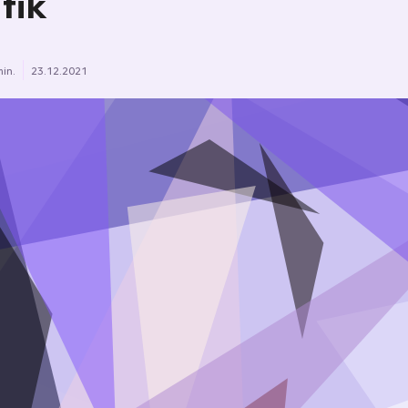
itik
min.
23.12.2021