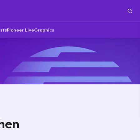
sts
Pioneer Live
Graphics
chen