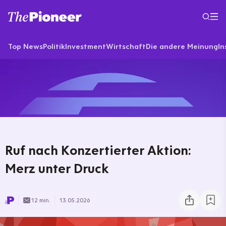
Top News
Politik
Investment
Wirtschaft
Die andere Meinung
In
Ruf nach Konzertierter Aktion:
Merz unter Druck
12 min.
13.05.2026