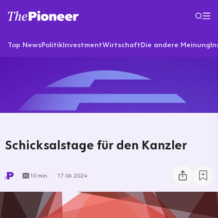
Top News
Politik
Investment
Wirtschaft
Die andere Meinung
In
Schicksalstage für den Kanzler
10 min.
17.06.2024